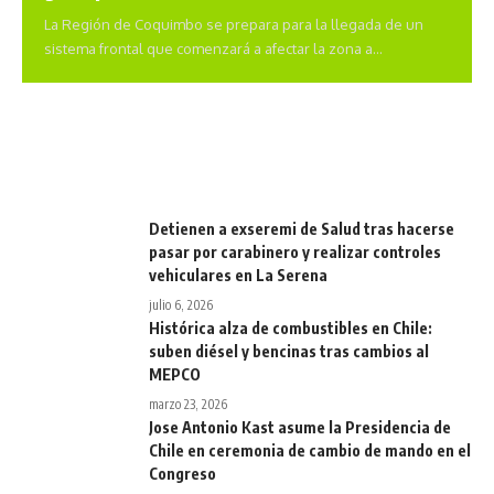
La Región de Coquimbo se prepara para la llegada de un
sistema frontal que comenzará a afectar la zona a…
Detienen a exseremi de Salud tras hacerse
pasar por carabinero y realizar controles
vehiculares en La Serena
julio 6, 2026
Histórica alza de combustibles en Chile:
suben diésel y bencinas tras cambios al
MEPCO
marzo 23, 2026
Jose Antonio Kast asume la Presidencia de
Chile en ceremonia de cambio de mando en el
Congreso