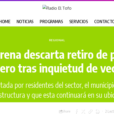
HOME
NOTICIAS
PROGRAMAS
SERVICIOS
CONTACT
REGIONAL
rena descarta retiro de p
ro tras inquietud de ve
da por residentes del sector, el municipi
structura y que esta continuará en su ubic
RET
2 Lec
Share