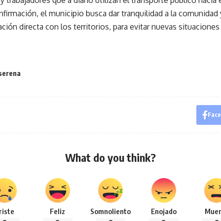
y trabajadores que a diario utilizan el transporte público hacia 
firmación, el municipio busca dar tranquilidad a la comunidad y
ión directa con los territorios, para evitar nuevas situacione
 serena
Fac
What do you think?
riste
Feliz
Somnoliento
Enojado
Muer