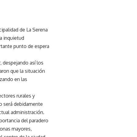
cipalidad de La Serena
la inquietud
rtante punto de espera
, despejando así los
aron que la situación
izando en las
ctores rurales y
ico será debidamente
ctual administración.
mportancia del paradero
sonas mayores,