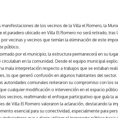
ualización: noviembre 19, 2025 12:00 pm
 manifestaciones de los vecinos de la Villa el Romero, la Muni
 el paradero ubicado en Villa El Romero no será retirado, tras 
 por vecinas y vecinos que temían la eliminación de este impo
te público.
ormado por el municipio, la estructura permanecerá en su lugar
 circulaban en la comunidad. Desde el equipo municipal explic
na mala interpretación respecto a trabajos que se estaban real
es, lo que generó confusión en algunos habitantes del sector.
as autoridades comunales reiteraron su compromiso con los se
 que cualquier modificación o intervención en el espacio públ
los vecinos, reafirmando el enfoque participativo que guía la a
es de Villa El Romero valoraron la aclaración, destacando la i
mento esencial para su conectividad, especialmente para per