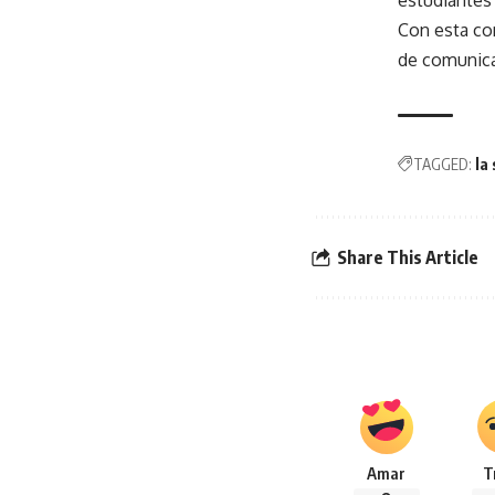
estudiantes 
Con esta con
de comunicac
TAGGED:
la
Share This Article
Amar
T