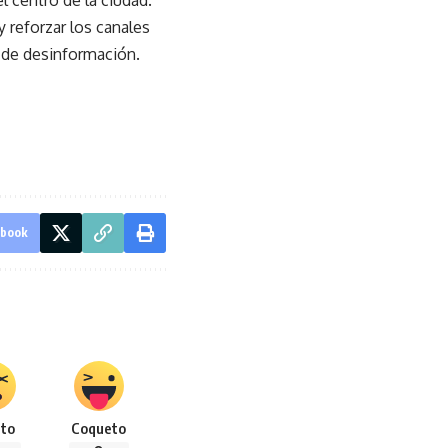
el centro de la ciudad.
 reforzar los canales
s de desinformación.
ebook
to
Coqueto