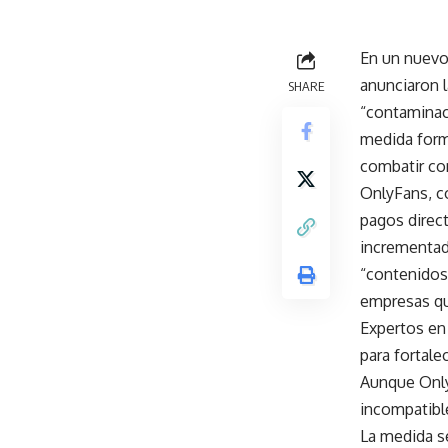
En un nuevo 
anunciaron l
SHARE
“contaminaci
medida forma
combatir co
OnlyFans, co
pagos direct
incrementad
“contenidos 
empresas que
Expertos en 
para fortalec
Aunque Only
incompatible
La medida se