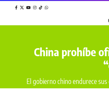
China prohíbe of
“
El gobierno chino endurece sus c
Última