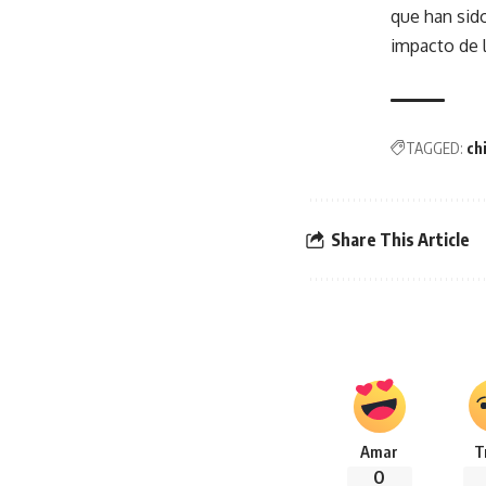
que han sid
impacto de l
TAGGED:
ch
Share This Article
Amar
T
0