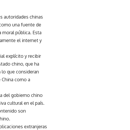
as autoridades chinas
a como una fuente de
a moral pública. Esta
amente el internet y
 explícito y recibir
stado chino, que ha
 lo que consideran
de China como a
ia del gobierno chino
iva cultural en el país.
ontenido son
chino.
plicaciones extranjeras