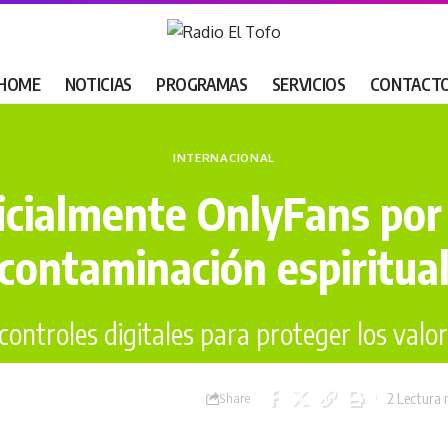
HOME
NOTICIAS
PROGRAMAS
SERVICIOS
CONTACT
INTERNACIONAL
icialmente OnlyFans por
contaminación espiritua
ontroles digitales para proteger los valor
RET
2 Lectura
Share
 actualización: julio 17, 2025 6:51 pm