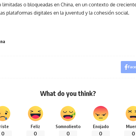
o limitadas o bloqueadas en China, en un contexto de crecient
as plataformas digitales en la juventud y la cohesión social.
ina
Fac
What do you think?
riste
Feliz
Somnoliento
Enojado
Muer
0
0
0
0
0